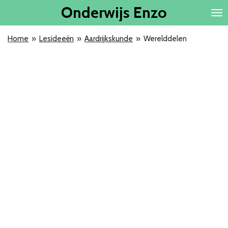
Onderwijs
Enzo
Ga
direct
naar
Home
»
Lesideeën
»
Aardrijkskunde
»
Werelddelen
de
hoofdinhoud