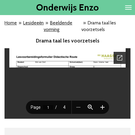
Onderwijs
Enzo
Ga
direct
naar
Home
»
Lesideeën
»
Beeldende
»
Drama taal les
de
vorming
voorzetsels
hoofdinhoud
Drama taal les voorzetsels