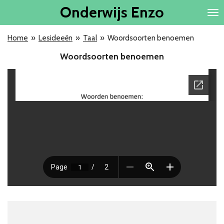
Onderwijs
Enzo
Ga
direct
naar
Home
»
Lesideeën
»
Taal
»
Woordsoorten benoemen
de
hoofdinhoud
Woordsoorten benoemen